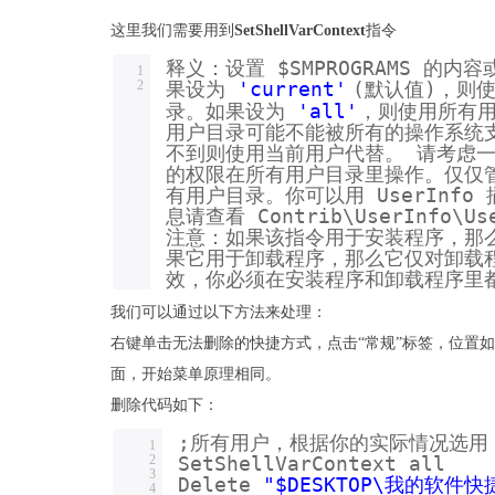
这里我们需要用到
SetShellVarContext
指令
释义：设置 $SMPROGRAMS 的
1
2
果设为
'current'
(默认值)，则
录。如果设为
'all'
，则使用所有
用户目录可能不能被所有的操作系统
不到则使用当前用户代替。 请考虑
的权限在所有用户目录里操作。仅仅
有用户目录。你可以用 UserInf
息请查看 Contrib\UserInfo\Us
注意：如果该指令用于安装程序，那
果它用于卸载程序，那么它仅对卸载
效，你必须在安装程序和卸载程序里
我们可以通过以下方法来处理：
右键单击无法删除的快捷方式，点击“常规”标签，位置如果是C:\
面，开始菜单原理相同。
删除代码如下：
;所有用户，根据你的实际情况选用
1
2
SetShellVarContext all
3
Delete
"$DESKTOP\我的软件快
4