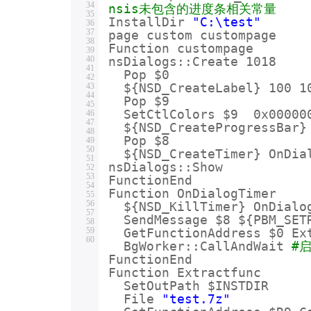
34
nsis未包含的进度条相关常量
35
InstallDir
"C:\test"
36
37
page custom custompage
38
Function custompage
39
40
nsDialogs::Create 1018
41
Pop $0
42
43
${NSD_CreateLabel} 100 
44
Pop $9
45
SetCtlColors $9 0x00000
46
47
${NSD_CreateProgressBar
48
Pop $8
49
50
${NSD_CreateTimer} OnDi
51
nsDialogs::Show
52
53
FunctionEnd
54
Function OnDialogTimer
55
56
${NSD_KillTimer} OnDialo
57
SendMessage $8 ${PBM_SET
58
59
GetFunctionAddress $0 Ex
60
BgWorker::CallAndWait
#
FunctionEnd
Function Extractfunc
SetOutPath $INSTDIR
File
"test.7z"