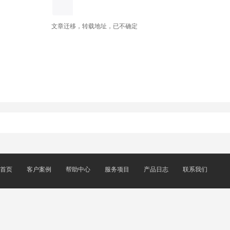
文章迁移，转载地址，已不确定
NSIS获取命令行参数
安装包杀毒报毒
首页
客户案例
帮助中心
服务项目
产品日志
联系我们