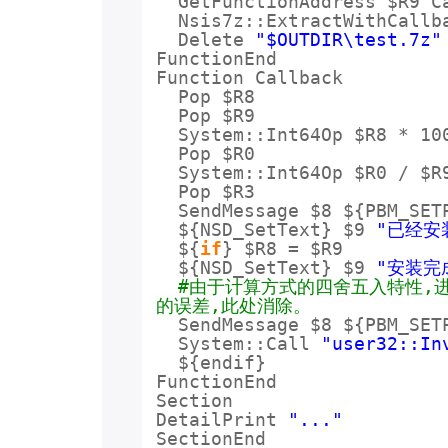
GetFunctionAddress $R9 C
Nsis7z::ExtractWithCall
Delete
"$OUTDIR\test.7z"
FunctionEnd
Function Callback
Pop $R8
Pop $R9
System::Int64Op $R8 * 10
Pop $R0
System::Int64Op $R0 / $R
Pop $R3
SendMessage $8 ${PBM_SET
${NSD_SetText} $9
"已经安装
${
if
} $R8 = $R9
${NSD_SetText} $9
"安装完
#由于计算方式的四舍五入特性,
的误差,此处消除。
SendMessage $8 ${PBM_SET
System::Call
"user32::In
${endif}
FunctionEnd
Section
DetailPrint
"..."
SectionEnd