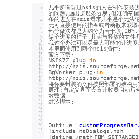
几乎所有玩过nsis的人在制作安装
1
2
的问题,画出进度条容易,但准确掌
3
条的进度在nsis看来几乎是个无法逾
4
5
无可直接使用的指令或者函数来获取
6
部分做法都是大约分为若干段,20%...
7
做个进度的样子,其实与释放的文件
8
9
我这个办法可以尽最大可能的让进度
10
本里面使用到两个nsis插件:
11
12
官方下载:
13
NSIS7Z plug-
in
14
15
http:
//nsis
.sourceforge.ne
16
BgWorker plug-
in
17
18
http:
//nsis
.sourceforge.ne
19
将你要封装的文件按照部署的结构用7
20
21
原理:自定义界面设置计数器启动后台
22
数数据。
23
24
封装脚本:
25
26
27
28
29
Outfile
"customProgressBar
30
31
!include nsDialogs.nsh
32
!define
/math
PBM_SETRANGE
33